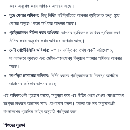
করার অনুরোধ করার অধিকার আপনার আছে।
মুছে ফেলার অধিকার:
কিছু নির্দিষ্ট পরিস্থিতিতে আপনার ব্যক্তিগত তথ্য মুছে
ফেলার অনুরোধ করার অধিকার আপনার আছে।
প্রক্রিয়াকরণ সীমিত করার অধিকার:
আপনার ব্যক্তিগত তথ্যের প্রক্রিয়াকরণ
সীমিত করার অনুরোধ করার অধিকার আপনার আছে।
ডেটা পোর্টেবিলিটির অধিকার:
আপনার ব্যক্তিগত তথ্য একটি কাঠামোগত,
সাধারণভাবে ব্যবহৃত এবং মেশিন-পঠনযোগ্য বিন্যাসে পাওয়ার অধিকার আপনার
আছে।
আপত্তি জানানোর অধিকার:
নির্দিষ্ট ধরনের প্রক্রিয়াকরণের বিরুদ্ধে আপত্তি
জানানোর অধিকার আপনার আছে।
এই অধিকারগুলি প্রয়োগ করতে, অনুগ্রহ করে এই নীতির শেষে দেওয়া যোগাযোগের
তথ্যের মাধ্যমে আমাদের সাথে যোগাযোগ করুন। আমরা আপনার অনুরোধগুলি
বাংলাদেশের প্রচলিত আইন অনুযায়ী প্রক্রিয়া করব।
শিশুদের সুরক্ষা