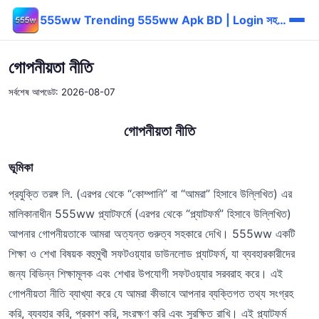
555ww Trending 555ww Apk BD | Login সহজ Bonus 🔥
গোপনীয়তা নীতি
সর্বশেষ আপডেট: 2026-08-07
গোপনীয়তা নীতি
ভূমিকা
প্রযুক্তি তরঙ্গ লি. (এরপর থেকে “কোম্পানি” বা “আমরা” হিসাবে উল্লিখিত) এর
মালিকানাধীন 555ww প্ল্যাটফর্মে (এরপর থেকে “প্ল্যাটফর্ম” হিসাবে উল্লিখিত)
আপনার গোপনীয়তাকে আমরা অত্যন্ত গুরুত্ব সহকারে দেখি। 555ww একটি
শিক্ষা ও শেখা বিষয়ক বহুমুখী সফটওয়্যার ডাউনলোড প্ল্যাটফর্ম, যা ব্যবহারকারীদের
জন্য বিভিন্ন শিক্ষামূলক এবং শেখার উপযোগী সফটওয়্যার সরবরাহ করে। এই
গোপনীয়তা নীতি ব্যাখ্যা করে যে আমরা কীভাবে আপনার ব্যক্তিগত তথ্য সংগ্রহ
করি, ব্যবহার করি, প্রকাশ করি, সংরক্ষণ করি এবং সুরক্ষিত রাখি। এই প্ল্যাটফর্ম