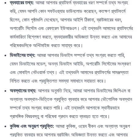
ব্যবহারের তথ্য:
আমরা আপনার প্ল্যাটফর্ম ব্যবহারের ধরণ সম্পর্কে তথ্য সংগ্রহ
করি, যেমন আপনি কোন সফটওয়্যার ডাউনলোড করেছেন, কতক্ষণ প্ল্যাটফর্মে
ছিলেন, কোন পৃষ্ঠাগুলি দেখেছেন, আপনার আইপি ঠিকানা, ব্রাউজারের ধরন,
অপারেটিং সিস্টেম এবং রেফারেল ইউআরএল। এই তথ্যগুলি আমাদের প্ল্যাটফর্মের
কার্যকারিতা বিশ্লেষণ করতে, ব্যবহারকারীর অভিজ্ঞতা উন্নত করতে এবং আমাদের
পরিষেবাগুলিকে অপ্টিমাইজ করতে সাহায্য করে।
ডিভাইসের তথ্য:
আমরা আপনার ডিভাইস সম্পর্কে তথ্য সংগ্রহ করতে পারি,
যেমন ডিভাইসের মডেল, অনন্য ডিভাইস আইডি, অপারেটিং সিস্টেমের সংস্করণ
এবং মোবাইল নেটওয়ার্ক তথ্য। এই তথ্যগুলি আমাদের প্ল্যাটফর্মের সামঞ্জস্যতা
নিশ্চিত করতে এবং প্রযুক্তিগত সমস্যা সমাধানে সহায়তা করে।
অবস্থানের তথ্য:
আপনার অনুমতি নিয়ে, আমরা আপনার ডিভাইসের জিপিএস বা
অন্যান্য অবস্থান-ভিত্তিক প্রযুক্তি ব্যবহার করে আপনার ভৌগোলিক অবস্থান
সম্পর্কে তথ্য সংগ্রহ করতে পারি। এই তথ্যগুলি আপনাকে স্থানীয়ভাবে
প্রাসঙ্গিক বিষয়বস্তু বা পরিষেবা প্রদান করতে ব্যবহৃত হতে পারে।
কুকিজ এবং অনুরূপ প্রযুক্তি:
আমরা কুকিজ, ওয়েব বীকন এবং অন্যান্য অনুরূপ
প্রযুক্তি ব্যবহার করে আপনার ব্রাউজিং অভিজ্ঞতা উন্নত করতে এবং আপনার