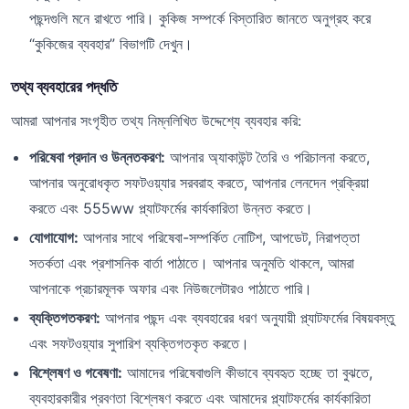
পছন্দগুলি মনে রাখতে পারি। কুকিজ সম্পর্কে বিস্তারিত জানতে অনুগ্রহ করে
“কুকিজের ব্যবহার” বিভাগটি দেখুন।
তথ্য ব্যবহারের পদ্ধতি
আমরা আপনার সংগৃহীত তথ্য নিম্নলিখিত উদ্দেশ্যে ব্যবহার করি:
পরিষেবা প্রদান ও উন্নতকরণ:
আপনার অ্যাকাউন্ট তৈরি ও পরিচালনা করতে,
আপনার অনুরোধকৃত সফটওয়্যার সরবরাহ করতে, আপনার লেনদেন প্রক্রিয়া
করতে এবং 555ww প্ল্যাটফর্মের কার্যকারিতা উন্নত করতে।
যোগাযোগ:
আপনার সাথে পরিষেবা-সম্পর্কিত নোটিশ, আপডেট, নিরাপত্তা
সতর্কতা এবং প্রশাসনিক বার্তা পাঠাতে। আপনার অনুমতি থাকলে, আমরা
আপনাকে প্রচারমূলক অফার এবং নিউজলেটারও পাঠাতে পারি।
ব্যক্তিগতকরণ:
আপনার পছন্দ এবং ব্যবহারের ধরণ অনুযায়ী প্ল্যাটফর্মের বিষয়বস্তু
এবং সফটওয়্যার সুপারিশ ব্যক্তিগতকৃত করতে।
বিশ্লেষণ ও গবেষণা:
আমাদের পরিষেবাগুলি কীভাবে ব্যবহৃত হচ্ছে তা বুঝতে,
ব্যবহারকারীর প্রবণতা বিশ্লেষণ করতে এবং আমাদের প্ল্যাটফর্মের কার্যকারিতা