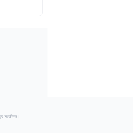
সংরক্ষিত।