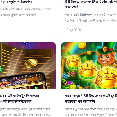
যাভাল্যাঞ্চ অ্যাডভেঞ্চার
555ww থেকে একটি ছোট্ট গেম, আর আম
বদলে গেল!
 দেখায় একটি সাধারণ গ্রিড-ভিত্তিক গেম মনে
আমার নাতনি 555ww থেকে একটি সহজ ধাঁধ
র ভেতরে লুকিয়ে আছে বেশ জটিল...
করে দিল। এই ছোট্ট গেমটি আমার অবসর জীবনকে
13 জুন 2026
করা এই অফিস টুল কি আপনার
আরে দোস্তরা! 555ww থেকে এই চ্যাটি
ে? একটি বিস্তারিত বিশ্লেষণ।
করেছিস? পুরা ফাটাফাটি!
ক্ট ম্যানেজমেন্ট অফিস টুল ডাউনলোড করে
আমার বন্ধু রবিন 555ww থেকে একটা নতুন সো
। টাস্ক ম্যানেজমেন্ট, টিম কোলাবোরেশন এবং
ডাউনলোড করার কথা বলল। প্রথমে বিশ্বাস করি