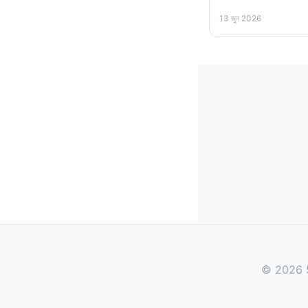
রিপোর্ট...
13 জুন 2026
© 2026 5