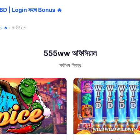
 | Login সহজ Bonus 🔥
s 🔥
›
অফিসিয়াল
555ww অফিসিয়াল
সর্বশেষ নিবন্ধ