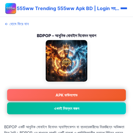
555ww Trending 555ww Apk BD | Login সহজ Bonus 🔥
← হোমে ফিরে যান
BDPOP – আধুনিক মোবাইল বিনোদন অ্যাপ
APK ডাউনলোড
এখনই নিবন্ধন করুন
BDPOP একটি আধুনিক মোবাইল বিনোদন অ্যাপ্লিকেশন যা ব্যবহারকারীদের নিরবচ্ছিন্ন অভিজ্ঞতা
দিতে তৈরি। BDPOP এর মাধ্যমে আপনি একটি হালকা ও প্রতিক্রিয়াশীল অ্যাপে বিভিন্ন ধরনের